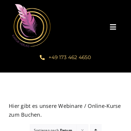
Zum
Inhalt
springen
Toggl
Navig
Startseite
+49 173 462 4650
Unsere Bücher – Kuntur Verlag
Autorengalerie
Verlegerin Deborah Bichlmeier
Hier gibt es unsere Webinare / Online-Kurse
zum Buchen.
Schreibmentoring – Masterclass
Sortieren nach
Datum