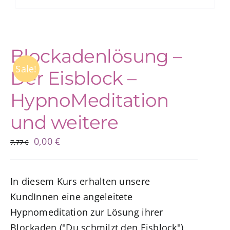
Blockadenlösung –
Sale!
Der Eisblock –
HypnoMeditation
und weitere
Ursprünglicher
Aktueller
0,00
€
7,77
€
Preis
Preis
war:
ist:
In diesem Kurs erhalten unsere
7,77 €
0,00 €.
KundInnen eine angeleitete
Hypnomeditation zur Lösung ihrer
Blockaden ("Du schmilzt den Eisblock"),