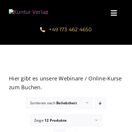
Zum
Inhalt
Toggl
springen
Navig
+49 173 462 4650
Startseite
Unsere Bücher – Kuntur Verlag
Autorengalerie
Hier gibt es unsere Webinare / Online-Kurse
zum Buchen.
Verlegerin Deborah Bichlmeier
Sortieren nach
Beliebtheit
Schreibmentoring – Masterclass
Zeige
12 Produkte
Blog