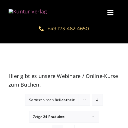
Zum
Inhalt
Toggl
springen
Navig
+49 173 462 4650
Startseite
Unsere Bücher – Kuntur Verlag
Autorengalerie
Hier gibt es unsere Webinare / Online-Kurse
zum Buchen.
Verlegerin Deborah Bichlmeier
Sortieren nach
Beliebtheit
Schreibmentoring – Masterclass
Zeige
24 Produkte
Blog