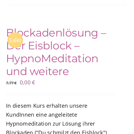
Blockadenlösung –
Sale!
Der Eisblock –
HypnoMeditation
und weitere
Ursprünglicher
Aktueller
0,00
€
7,77
€
Preis
Preis
war:
ist:
In diesem Kurs erhalten unsere
7,77 €
0,00 €.
KundInnen eine angeleitete
Hypnomeditation zur Lösung ihrer
Blockaden ("Du schmilzt den Eisblock"),