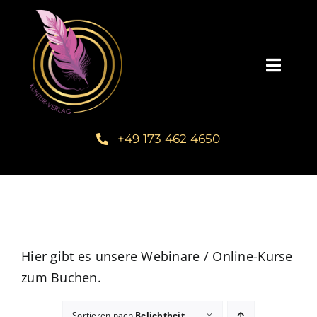
Zum
Inhalt
springen
Toggl
Navig
Startseite
+49 173 462 4650
Unsere Bücher – Kuntur Verlag
Autorengalerie
Verlegerin Deborah Bichlmeier
Hier gibt es unsere Webinare / Online-Kurse
zum Buchen.
Schreibmentoring – Masterclass
Sortieren nach
Beliebtheit