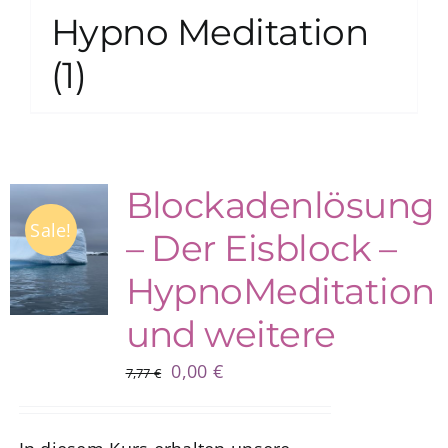
Hypno Meditation
(1)
Blockadenlösung
Sale!
– Der Eisblock –
HypnoMeditation
und weitere
Ursprünglicher
Aktueller
0,00
€
7,77
€
Preis
Preis
war:
ist: