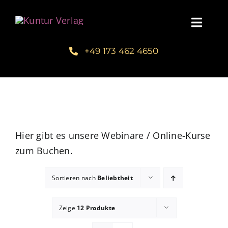
Zum
Inhalt
Toggl
springen
Navig
+49 173 462 4650
Startseite
Unsere Bücher – Kuntur Verlag
Autorengalerie
Hier gibt es unsere Webinare / Online-Kurse
zum Buchen.
Verlegerin Deborah Bichlmeier
Sortieren nach
Beliebtheit
Schreibmentoring – Masterclass
Zeige
12 Produkte
Blog