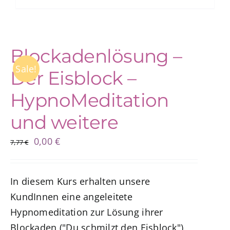
Blockadenlösung –
Sale!
Der Eisblock –
HypnoMeditation
und weitere
Ursprünglicher
Aktueller
0,00
€
7,77
€
Preis
Preis
war:
ist:
In diesem Kurs erhalten unsere
7,77 €
0,00 €.
KundInnen eine angeleitete
Hypnomeditation zur Lösung ihrer
Blockaden ("Du schmilzt den Eisblock"),