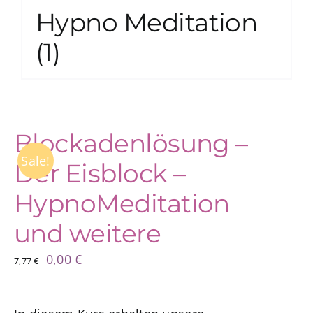
Hypno Meditation
(1)
Blockadenlösung –
Sale!
Der Eisblock –
HypnoMeditation
und weitere
Ursprünglicher
Aktueller
0,00
€
7,77
€
Preis
Preis
war:
ist: