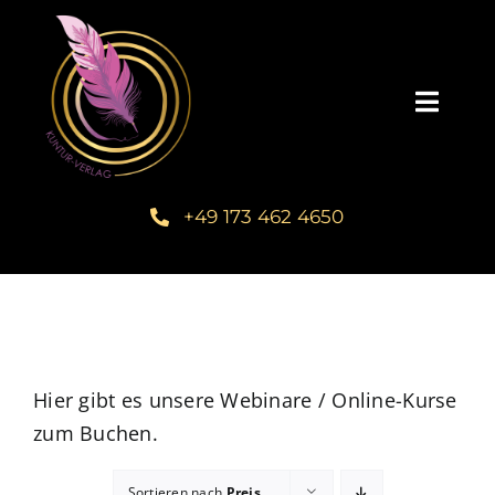
Zum
Inhalt
springen
Toggl
Navig
Startseite
+49 173 462 4650
Unsere Bücher – Kuntur Verlag
Autorengalerie
Verlegerin Deborah Bichlmeier
Hier gibt es unsere Webinare / Online-Kurse
zum Buchen.
Schreibmentoring – Masterclass
Sortieren nach
Preis