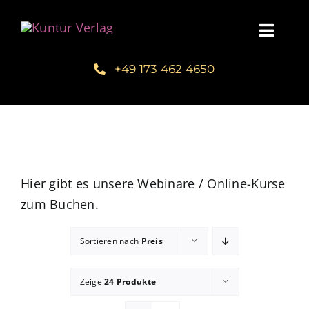
Zum
Inhalt
Toggl
springen
Navig
+49 173 462 4650
Startseite
Unsere Bücher – Kuntur Verlag
Autorengalerie
Hier gibt es unsere Webinare / Online-Kurse
zum Buchen.
Verlegerin Deborah Bichlmeier
Sortieren nach
Preis
Schreibmentoring – Masterclass
Zeige
24 Produkte
Blog