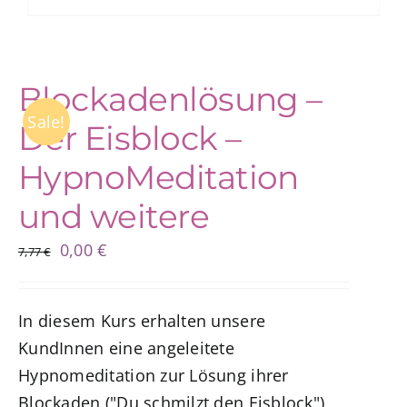
Blockadenlösung –
Sale!
Der Eisblock –
HypnoMeditation
und weitere
Ursprünglicher
Aktueller
0,00
€
7,77
€
Preis
Preis
war:
ist:
In diesem Kurs erhalten unsere
7,77 €
0,00 €.
KundInnen eine angeleitete
Hypnomeditation zur Lösung ihrer
Blockaden ("Du schmilzt den Eisblock"),