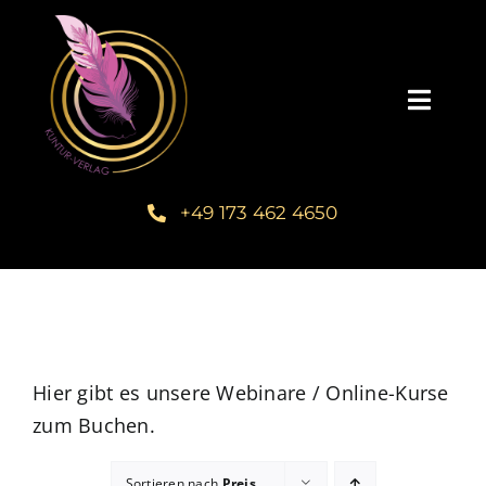
Zum
Inhalt
springen
Toggl
Navig
Startseite
+49 173 462 4650
Unsere Bücher – Kuntur Verlag
Autorengalerie
Verlegerin Deborah Bichlmeier
Hier gibt es unsere Webinare / Online-Kurse
zum Buchen.
Schreibmentoring – Masterclass
Sortieren nach
Preis