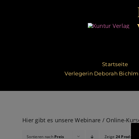
Zum
Inhalt
springen
Startseite
Verlegerin Deborah Bichlm
Hier gibt es unsere Webinare / Online-Kur
Sortieren nach
Preis
Zeige
24 Produkte