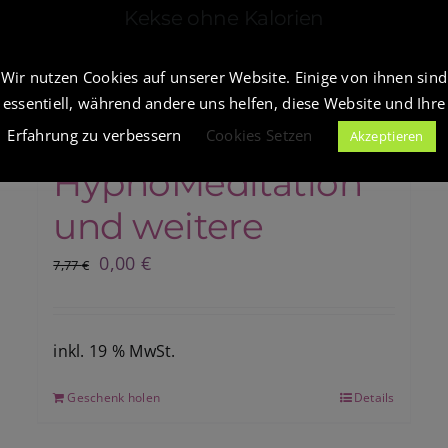
Kekse ohne Kalorien
Wir nutzen Cookies auf unserer Website. Einige von ihnen sind
Blockadenlösung –
Sale!
essentiell, während andere uns helfen, diese Website und Ihre
Der Eisblock –
Erfahrung zu verbessern
Cookies Setzen
Akzeptieren
HypnoMeditation
und weitere
Ursprünglicher
Aktueller
0,00
€
7,77
€
Preis
Preis
war:
ist:
7,77 €
0,00 €.
inkl. 19 % MwSt.
Geschenk holen
Details