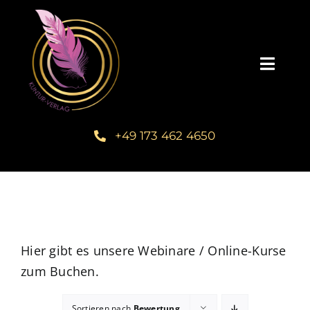
Zum
Inhalt
springen
Toggl
Navig
Startseite
+49 173 462 4650
Unsere Bücher – Kuntur Verlag
Autorengalerie
Verlegerin Deborah Bichlmeier
Hier gibt es unsere Webinare / Online-Kurse
zum Buchen.
Schreibmentoring – Masterclass
Sortieren nach
Bewertung