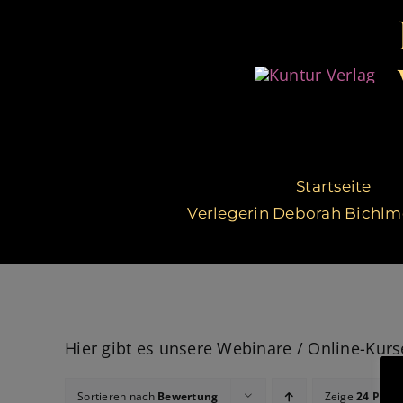
Zum
Inhalt
springen
Startseite
Verlegerin Deborah Bichlm
Hier gibt es unsere Webinare / Online-Kur
Sortieren nach
Bewertung
Zeige
24 Prod