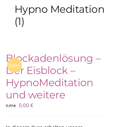
Hypno Meditation
(1)
Blockadenlösung –
Sale!
Der Eisblock –
HypnoMeditation
und weitere
Ursprünglicher
Aktueller
0,00
€
7,77
€
Preis
Preis
war:
ist: