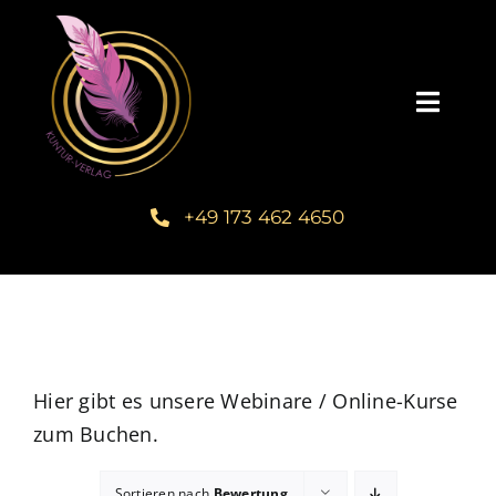
Zum
Inhalt
springen
Toggl
Navig
Startseite
+49 173 462 4650
Unsere Bücher – Kuntur Verlag
Autorengalerie
Verlegerin Deborah Bichlmeier
Hier gibt es unsere Webinare / Online-Kurse
zum Buchen.
Schreibmentoring – Masterclass
Sortieren nach
Bewertung