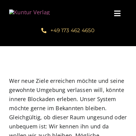
Zum
Inhalt
Toggl
springen
Navig
+49 173 462 4650
Startseite
Unsere Bücher – Kuntur Verlag
Autorengalerie
Wer neue Ziele erreichen möchte und seine
gewohnte Umgebung verlassen will, könnte
Verlegerin Deborah Bichlmeier
innere Blockaden erleben. Unser System
möchte gerne im Bekannten bleiben.
Schreibmentoring – Masterclass
Gleichgültig, ob dieser Raum ungesund oder
unbequem ist: Wir kennen ihn und da
Blog
wollen wir auch bleiben. Mögliche