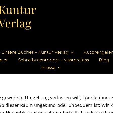
Kuntur
Verlag
Unsere Bücher – Kuntur Verlag
Autorengaler
eier
Schreibmentoring – Masterclass
Blog
Presse
e gewohnte Umgebung verlassen will, könnte inner
 ob dieser Raum ungesund oder unbequem ist: Wir k
er HypnoMeditation sehr einfach: Es handelt sich u