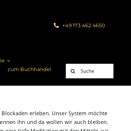
+49 173 462 4650
ie
Suche
zum Buchhandel
nach:
e Blockaden erleben. Unser System möchte
ennen ihn und da wollen wir auch bleiben.
m eine tiefe Meditation mit den Mitteln aus