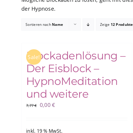
der Hypnose.
Sortieren nach
Name
Zeige
12 Produkte
Blockadenlösung –
Sale!
Der Eisblock –
HypnoMeditation
und weitere
Ursprünglicher
Aktueller
0,00
€
7,77
€
Preis
Preis
war:
ist:
7,77 €
0,00 €.
inkl. 19 % MwSt.