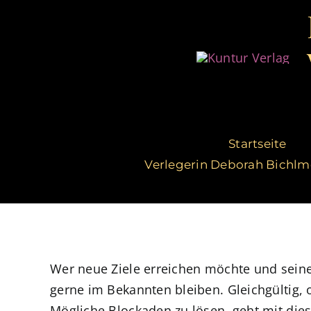
Zum
Inhalt
springen
Startseite
Verlegerin Deborah Bichlm
Wer neue Ziele erreichen möchte und sein
gerne im Bekannten bleiben. Gleichgültig,
Mögliche Blockaden zu lösen, geht mit dies