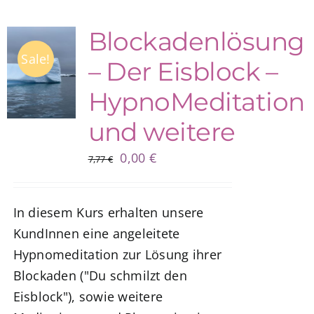
Blockadenlösung
Sale!
– Der Eisblock –
HypnoMeditation
und weitere
Ursprünglicher
Aktueller
0,00
€
7,77
€
Preis
Preis
war:
ist:
In diesem Kurs erhalten unsere
7,77 €
0,00 €.
KundInnen eine angeleitete
Hypnomeditation zur Lösung ihrer
Blockaden ("Du schmilzt den
Eisblock"), sowie weitere