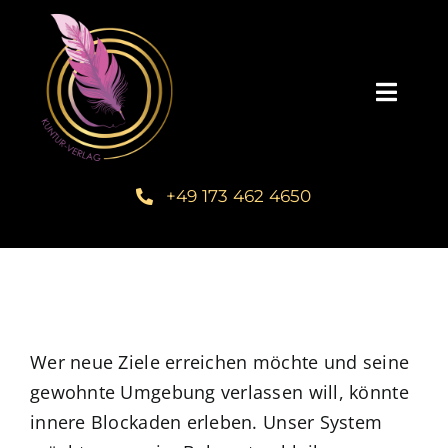
Zum
Inhalt
springen
Toggl
Navig
Startseite
+49 173 462 4650
Unsere Bücher – Kuntur Verlag
Autorengalerie
Verlegerin Deborah Bichlmeier
Wer neue Ziele erreichen möchte und seine
gewohnte Umgebung verlassen will, könnte
innere Blockaden erleben. Unser System
Schreibmentoring – Masterclass