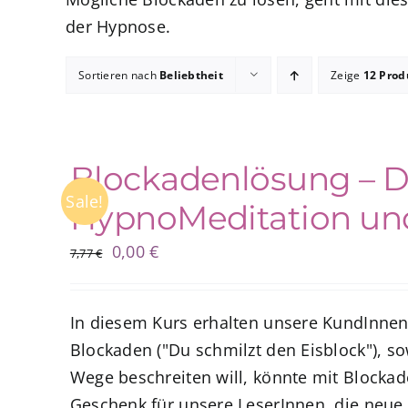
der Hypnose.
Sortieren nach
Beliebtheit
Zeige
12 Prod
Blockadenlösung – De
Sale!
HypnoMeditation und
Ursprünglicher
Aktueller
0,00
€
7,77
€
Preis
Preis
war:
ist:
In diesem Kurs erhalten unsere KundInnen
7,77 €
0,00 €.
Blockaden ("Du schmilzt den Eisblock"), s
Wege beschreiten will, könnte mit Blockad
Geschenk für unsere LeserInnen, die neue