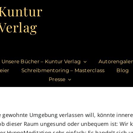
Kuntur
Verlag
Unsere Bücher – Kuntur Verlag
Autorengaler
eier
Schreibmentoring – Masterclass
Blog
Presse
e gewohnte Umgebung verlassen will, könnte inner
 ob dieser Raum ungesund oder unbequem ist: Wir k
er HypnoMeditation sehr einfach: Es handelt sich u