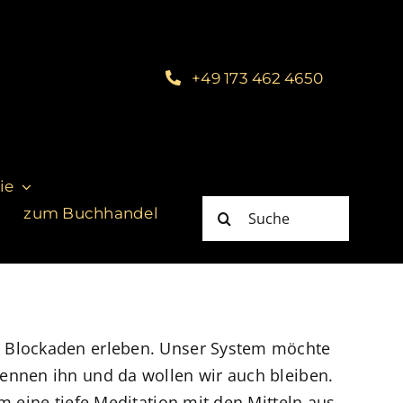
+49 173 462 4650
ie
Suche
zum Buchhandel
nach:
e Blockaden erleben. Unser System möchte
ennen ihn und da wollen wir auch bleiben.
m eine tiefe Meditation mit den Mitteln aus