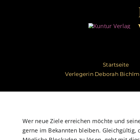
Zum
Inhalt
springen
Startseite
Verlegerin Deborah Bichlm
Wer neue Ziele erreichen möchte und sein
gerne im Bekannten bleiben. Gleichgültig,
Mögliche Blockaden zu lösen, geht mit dies