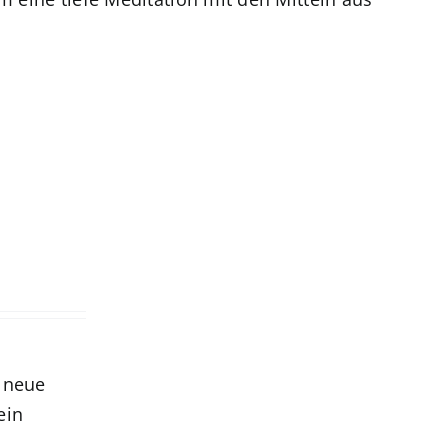
r neue
ein