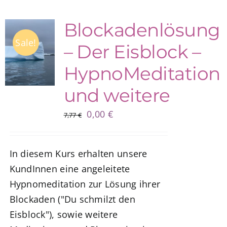
Blockadenlösung
Sale!
– Der Eisblock –
HypnoMeditation
und weitere
Ursprünglicher
Aktueller
0,00
€
7,77
€
Preis
Preis
war:
ist:
In diesem Kurs erhalten unsere
7,77 €
0,00 €.
KundInnen eine angeleitete
Hypnomeditation zur Lösung ihrer
Blockaden ("Du schmilzt den
Eisblock"), sowie weitere