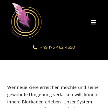
Zum
Inhalt
springen
Toggl
Navig
Startseite
+49 173 462 4650
Unsere Bücher – Kuntur Verlag
Autorengalerie
Verlegerin Deborah Bichlmeier
Wer neue Ziele erreichen möchte und seine
gewohnte Umgebung verlassen will, könnte
innere Blockaden erleben. Unser System
Schreibmentoring – Masterclass