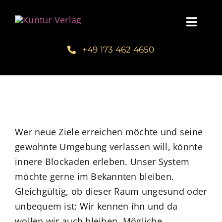
Zum
Inhalt
Toggl
springen
Navig
+49 173 462 4650
Startseite
Unsere Bücher – Kuntur Verlag
Autorengalerie
Wer neue Ziele erreichen möchte und seine
gewohnte Umgebung verlassen will, könnte
Verlegerin Deborah Bichlmeier
innere Blockaden erleben. Unser System
möchte gerne im Bekannten bleiben.
Schreibmentoring – Masterclass
Gleichgültig, ob dieser Raum ungesund oder
unbequem ist: Wir kennen ihn und da
Blog
wollen wir auch bleiben. Mögliche