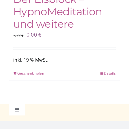
HypnoMeditation
und weitere
Ursprünglicher
Aktueller
0,00
€
7,77
€
Preis
Preis
war:
ist:
7,77 €
0,00 €.
inkl. 19 % MwSt.
Geschenk holen
Details
Toggle
Navigation
Datenschutzerklärung