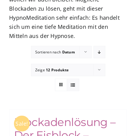
Blockaden zu lösen, geht mit dieser
HypnoMeditation sehr einfach: Es handelt
zum Buchhandel
sich um eine tiefe Meditation mit den
Mitteln aus der Hypnose.
Presse
Sortieren nach
Datum
Zeige
12 Produkte
Blockadenlösung –
Sale!
Der Eisblock –