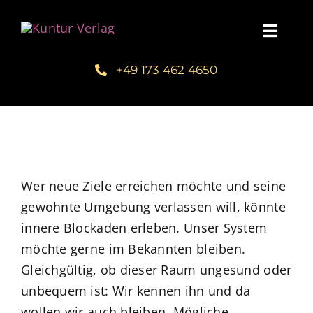
Zum
Inhalt
Toggl
springen
Navig
+49 173 462 4650
Startseite
Unsere Bücher – Kuntur Verlag
Autorengalerie
Wer neue Ziele erreichen möchte und seine
gewohnte Umgebung verlassen will, könnte
Verlegerin Deborah Bichlmeier
innere Blockaden erleben. Unser System
möchte gerne im Bekannten bleiben.
Schreibmentoring – Masterclass
Gleichgültig, ob dieser Raum ungesund oder
unbequem ist: Wir kennen ihn und da
Blog
wollen wir auch bleiben. Mögliche