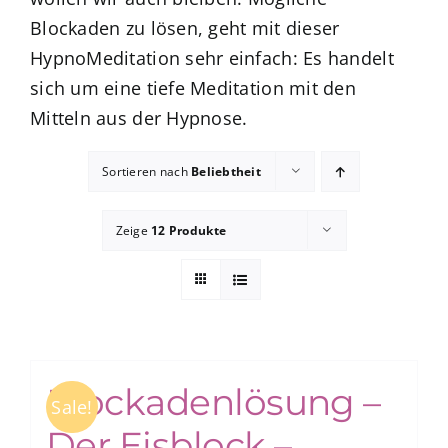
Blockaden zu lösen, geht mit dieser
HypnoMeditation sehr einfach: Es handelt
zum Buchhandel
sich um eine tiefe Meditation mit den
Mitteln aus der Hypnose.
Presse
Sortieren nach
Beliebtheit
Zeige
12 Produkte
Blockadenlösung –
Sale!
Der Eisblock –