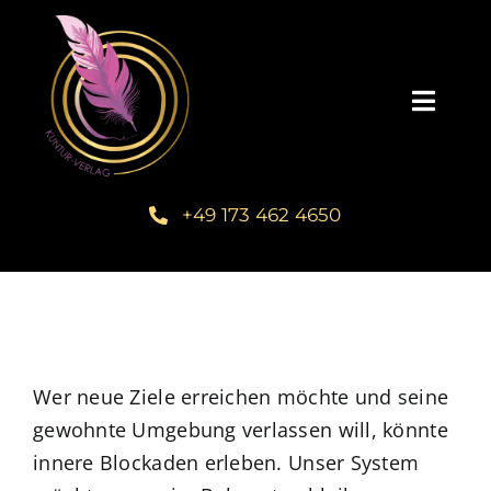
Zum
Inhalt
springen
Toggl
Navig
Startseite
+49 173 462 4650
Unsere Bücher – Kuntur Verlag
Autorengalerie
Verlegerin Deborah Bichlmeier
Wer neue Ziele erreichen möchte und seine
gewohnte Umgebung verlassen will, könnte
innere Blockaden erleben. Unser System
Schreibmentoring – Masterclass