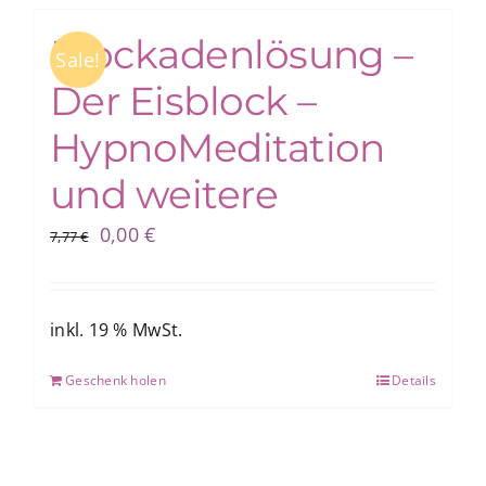
Blockadenlösung –
Sale!
Der Eisblock –
HypnoMeditation
und weitere
Ursprünglicher
Aktueller
0,00
€
7,77
€
Preis
Preis
war:
ist:
7,77 €
0,00 €.
inkl. 19 % MwSt.
Geschenk holen
Details