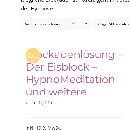
der Hypnose.
Sortieren nach
Name
Zeige
24 Produkte
Blockadenlösung –
Sale!
Der Eisblock –
HypnoMeditation
und weitere
Ursprünglicher
Aktueller
0,00
€
7,77
€
Preis
Preis
war:
ist:
7,77 €
0,00 €.
inkl. 19 % MwSt.