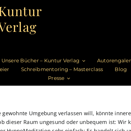
Kuntur
Verlag
Unsere Bücher – Kuntur Verlag
Autorengaler
eier
Schreibmentoring – Masterclass
Blog
Presse
e gewohnte Umgebung verlassen will, könnte inner
 ob dieser Raum ungesund oder unbequem ist: Wir k
er HypnoMeditation sehr einfach: Es handelt sich u