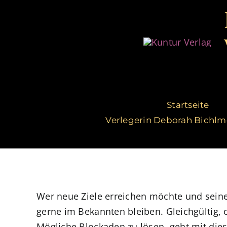
Zum
Inhalt
springen
Startseite
Verlegerin Deborah Bichlm
Wer neue Ziele erreichen möchte und sein
gerne im Bekannten bleiben. Gleichgültig,
Mögliche Blockaden zu lösen, geht mit dies