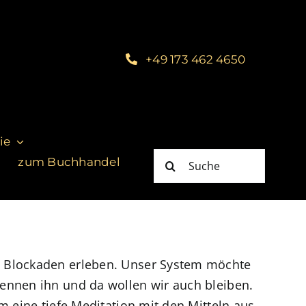
+49 173 462 4650
ie
Suche
zum Buchhandel
nach:
e Blockaden erleben. Unser System möchte
ennen ihn und da wollen wir auch bleiben.
m eine tiefe Meditation mit den Mitteln aus