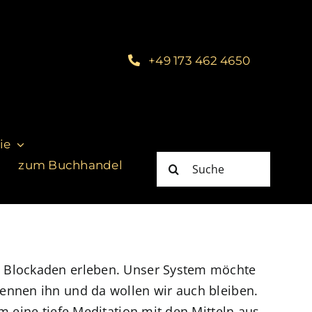
+49 173 462 4650
ie
Suche
zum Buchhandel
nach:
e Blockaden erleben. Unser System möchte
ennen ihn und da wollen wir auch bleiben.
m eine tiefe Meditation mit den Mitteln aus