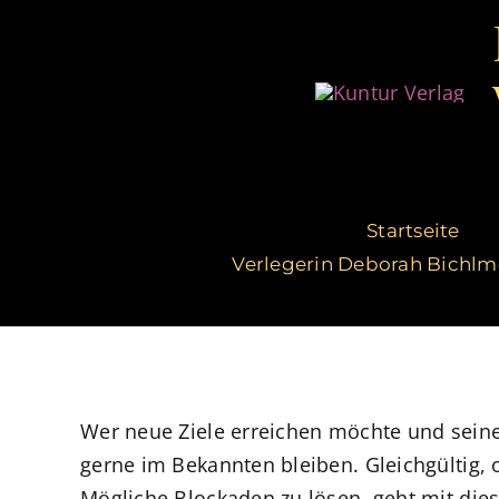
Zum
Inhalt
springen
Startseite
Verlegerin Deborah Bichlm
Wer neue Ziele erreichen möchte und sein
gerne im Bekannten bleiben. Gleichgültig,
Mögliche Blockaden zu lösen, geht mit dies