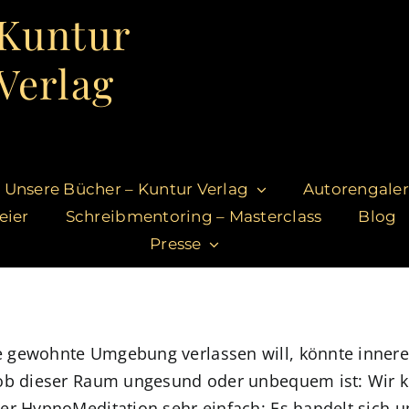
Kuntur
Verlag
Unsere Bücher – Kuntur Verlag
Autorengaler
eier
Schreibmentoring – Masterclass
Blog
Presse
e gewohnte Umgebung verlassen will, könnte inner
 ob dieser Raum ungesund oder unbequem ist: Wir k
er HypnoMeditation sehr einfach: Es handelt sich u