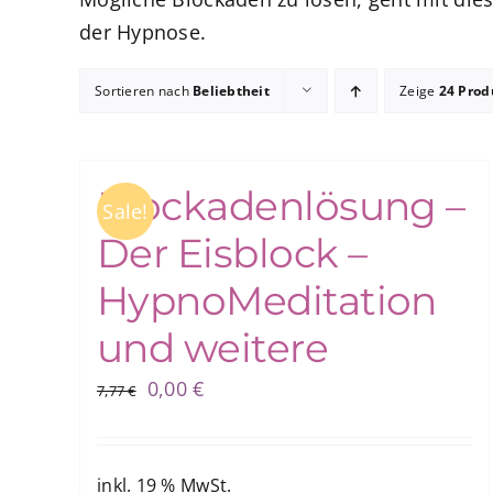
der Hypnose.
Sortieren nach
Beliebtheit
Zeige
24 Prod
Blockadenlösung –
Sale!
Der Eisblock –
HypnoMeditation
und weitere
Ursprünglicher
Aktueller
0,00
€
7,77
€
Preis
Preis
war:
ist:
7,77 €
0,00 €.
inkl. 19 % MwSt.