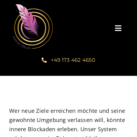
Zum
Inhalt
springen
Toggl
Navig
Startseite
+49 173 462 4650
Unsere Bücher – Kuntur Verlag
Autorengalerie
Verlegerin Deborah Bichlmeier
Wer neue Ziele erreichen möchte und seine
gewohnte Umgebung verlassen will, könnte
innere Blockaden erleben. Unser System
Schreibmentoring – Masterclass