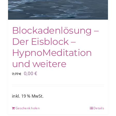
Blockadenlösung –
Der Eisblock –
HypnoMeditation
und weitere
Ursprünglicher
Aktueller
0,00
€
7,77
€
Preis
Preis
war:
ist:
7,77 €
0,00 €.
inkl. 19 % MwSt.
Geschenk holen
Details