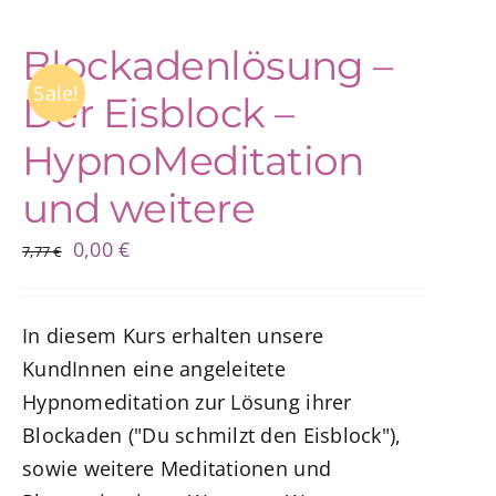
Blockadenlösung –
Sale!
Der Eisblock –
HypnoMeditation
und weitere
Ursprünglicher
Aktueller
0,00
€
7,77
€
Preis
Preis
war:
ist:
In diesem Kurs erhalten unsere
7,77 €
0,00 €.
KundInnen eine angeleitete
Hypnomeditation zur Lösung ihrer
Blockaden ("Du schmilzt den Eisblock"),
sowie weitere Meditationen und