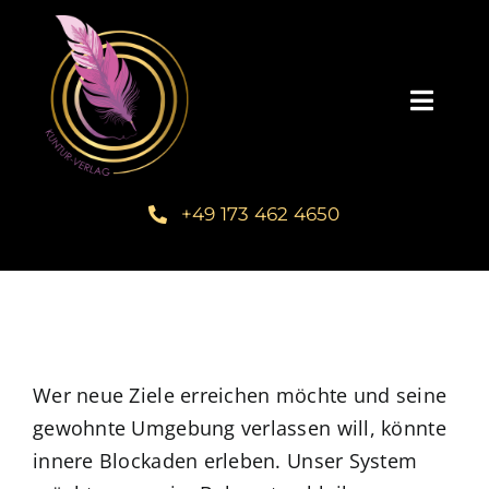
Zum
Inhalt
springen
Toggl
Navig
Startseite
+49 173 462 4650
Unsere Bücher – Kuntur Verlag
Autorengalerie
Verlegerin Deborah Bichlmeier
Wer neue Ziele erreichen möchte und seine
gewohnte Umgebung verlassen will, könnte
innere Blockaden erleben. Unser System
Schreibmentoring – Masterclass