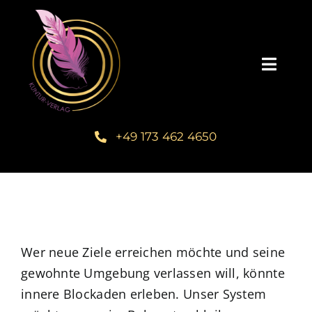
Zum
Inhalt
springen
Toggl
Navig
Startseite
+49 173 462 4650
Unsere Bücher – Kuntur Verlag
Autorengalerie
Verlegerin Deborah Bichlmeier
Wer neue Ziele erreichen möchte und seine
gewohnte Umgebung verlassen will, könnte
innere Blockaden erleben. Unser System
Schreibmentoring – Masterclass