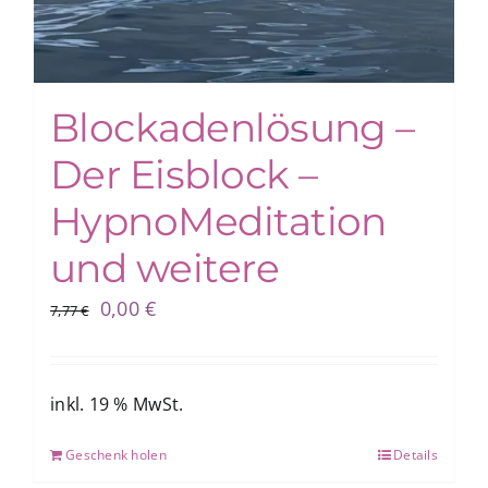
Blockadenlösung –
Der Eisblock –
HypnoMeditation
und weitere
Ursprünglicher
Aktueller
0,00
€
7,77
€
Preis
Preis
war:
ist:
7,77 €
0,00 €.
inkl. 19 % MwSt.
Geschenk holen
Details