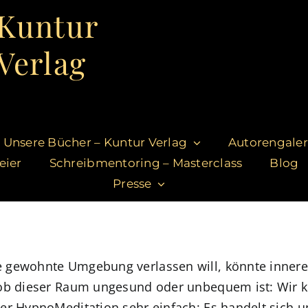
Kuntur
Verlag
Unsere Bücher – Kuntur Verlag
Autorengaler
eier
Schreibmentoring – Masterclass
Blog
Presse
e gewohnte Umgebung verlassen will, könnte inner
 ob dieser Raum ungesund oder unbequem ist: Wir k
er HypnoMeditation sehr einfach: Es handelt sich u