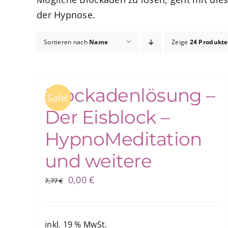
der Hypnose.
Sortieren nach
Name
Zeige
24 Produkte
Blockadenlösung –
Sale!
Der Eisblock –
HypnoMeditation
und weitere
Ursprünglicher
Aktueller
0,00
€
7,77
€
Preis
Preis
war:
ist:
7,77 €
0,00 €.
inkl. 19 % MwSt.