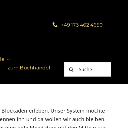
+49 173 462 4650
ie
Suche
zum Buchhandel
nach:
e Blockaden erleben. Unser System möchte
ennen ihn und da wollen wir auch bleiben.
m eine tiefe Meditation mit den Mitteln aus