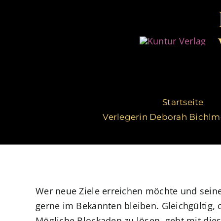
Zum
Inhalt
springen
Startseite
Verlegerin Deborah Bichlm
Wer neue Ziele erreichen möchte und sein
gerne im Bekannten bleiben. Gleichgültig,
Mögliche Blockaden zu lösen, geht mit dies