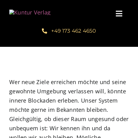
Zum
Inhalt
Toggl
springen
Navig
+49 173 462 4650
Startseite
Unsere Bücher – Kuntur Verlag
Autorengalerie
Wer neue Ziele erreichen möchte und seine
gewohnte Umgebung verlassen will, könnte
Verlegerin Deborah Bichlmeier
innere Blockaden erleben. Unser System
möchte gerne im Bekannten bleiben.
Schreibmentoring – Masterclass
Gleichgültig, ob dieser Raum ungesund oder
unbequem ist: Wir kennen ihn und da
Blog
wollen wir auch bleiben. Mögliche