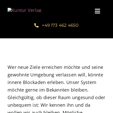
Zum
Inhalt
Toggl
springen
Navig
+49 173 462 4650
Startseite
Unsere Bücher – Kuntur Verlag
Autorengalerie
Wer neue Ziele erreichen möchte und seine
gewohnte Umgebung verlassen will, könnte
Verlegerin Deborah Bichlmeier
innere Blockaden erleben. Unser System
möchte gerne im Bekannten bleiben.
Schreibmentoring – Masterclass
Gleichgültig, ob dieser Raum ungesund oder
unbequem ist: Wir kennen ihn und da
Blog
wollen wir auch bleiben. Mögliche