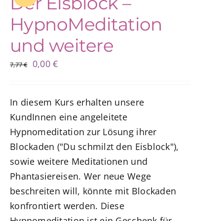
Der Eisblock –
HypnoMeditation
und weitere
Ursprünglicher
Aktueller
0,00
€
7,77
€
Preis
Preis
war:
ist:
In diesem Kurs erhalten unsere
7,77 €
0,00 €.
KundInnen eine angeleitete
Hypnomeditation zur Lösung ihrer
Blockaden ("Du schmilzt den Eisblock"),
sowie weitere Meditationen und
Phantasiereisen. Wer neue Wege
beschreiten will, könnte mit Blockaden
konfrontiert werden. Diese
Hypnomeditation ist ein Geschenk für