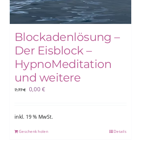
Blockadenlösung –
Der Eisblock –
HypnoMeditation
und weitere
Ursprünglicher
Aktueller
0,00
€
7,77
€
Preis
Preis
war:
ist:
7,77 €
0,00 €.
inkl. 19 % MwSt.
Geschenk holen
Details