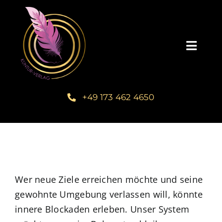
Zum
Inhalt
springen
Toggl
Navig
Startseite
+49 173 462 4650
Unsere Bücher – Kuntur Verlag
Autorengalerie
Verlegerin Deborah Bichlmeier
Wer neue Ziele erreichen möchte und seine
gewohnte Umgebung verlassen will, könnte
innere Blockaden erleben. Unser System
Schreibmentoring – Masterclass