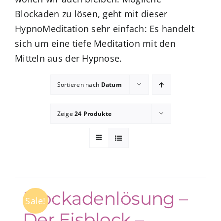
Blockaden zu lösen, geht mit dieser
HypnoMeditation sehr einfach: Es handelt
zum Buchhandel
sich um eine tiefe Meditation mit den
Mitteln aus der Hypnose.
Presse
Sortieren nach
Datum
Zeige
24 Produkte
Blockadenlösung –
Sale!
Der Eisblock –