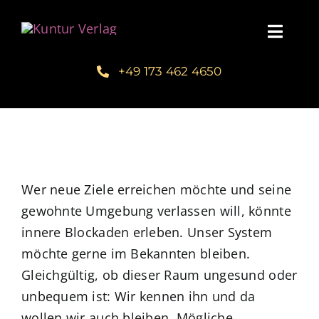
Zum
Inhalt
Toggl
springen
Navig
+49 173 462 4650
Startseite
Unsere Bücher – Kuntur Verlag
Autorengalerie
Wer neue Ziele erreichen möchte und seine
gewohnte Umgebung verlassen will, könnte
Verlegerin Deborah Bichlmeier
innere Blockaden erleben. Unser System
möchte gerne im Bekannten bleiben.
Schreibmentoring – Masterclass
Gleichgültig, ob dieser Raum ungesund oder
unbequem ist: Wir kennen ihn und da
Blog
wollen wir auch bleiben. Mögliche