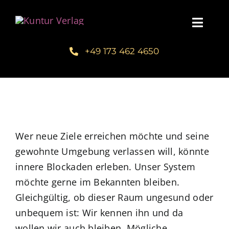
Zum
Inhalt
Toggl
springen
Navig
+49 173 462 4650
Startseite
Unsere Bücher – Kuntur Verlag
Autorengalerie
Wer neue Ziele erreichen möchte und seine
gewohnte Umgebung verlassen will, könnte
Verlegerin Deborah Bichlmeier
innere Blockaden erleben. Unser System
möchte gerne im Bekannten bleiben.
Schreibmentoring – Masterclass
Gleichgültig, ob dieser Raum ungesund oder
unbequem ist: Wir kennen ihn und da
Blog
wollen wir auch bleiben. Mögliche