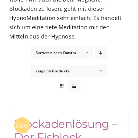
Blockaden zu lösen, geht mit dieser
HypnoMeditation sehr einfach: Es handelt
zum Buchhandel
sich um eine tiefe Meditation mit den
Mitteln aus der Hypnose.
Presse
Sortieren nach
Datum
Zeige
36 Produkte
Blockadenlösung –
Sale!
Der Eisblock –