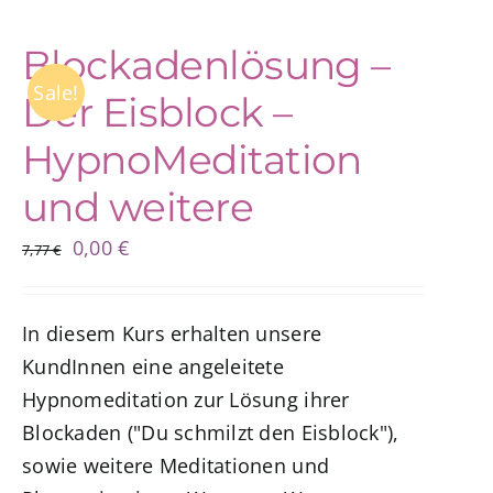
Blockadenlösung –
Sale!
Der Eisblock –
HypnoMeditation
und weitere
Ursprünglicher
Aktueller
0,00
€
7,77
€
Preis
Preis
war:
ist:
In diesem Kurs erhalten unsere
7,77 €
0,00 €.
KundInnen eine angeleitete
Hypnomeditation zur Lösung ihrer
Blockaden ("Du schmilzt den Eisblock"),
sowie weitere Meditationen und