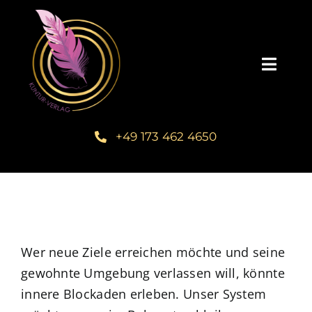
Zum
Inhalt
springen
Toggl
Navig
Startseite
+49 173 462 4650
Unsere Bücher – Kuntur Verlag
Autorengalerie
Verlegerin Deborah Bichlmeier
Wer neue Ziele erreichen möchte und seine
gewohnte Umgebung verlassen will, könnte
innere Blockaden erleben. Unser System
Schreibmentoring – Masterclass