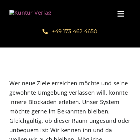
Zum
Inhalt
Toggl
springen
Navig
+49 173 462 4650
Startseite
Unsere Bücher – Kuntur Verlag
Autorengalerie
Wer neue Ziele erreichen möchte und seine
gewohnte Umgebung verlassen will, könnte
Verlegerin Deborah Bichlmeier
innere Blockaden erleben. Unser System
möchte gerne im Bekannten bleiben.
Schreibmentoring – Masterclass
Gleichgültig, ob dieser Raum ungesund oder
unbequem ist: Wir kennen ihn und da
Blog
wollen wir auch bleiben. Mögliche