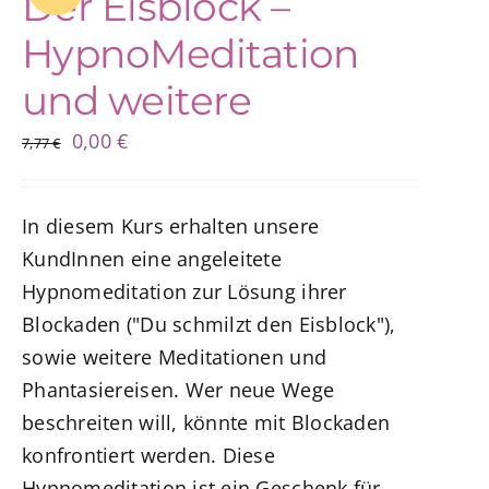
Der Eisblock –
HypnoMeditation
und weitere
Ursprünglicher
Aktueller
0,00
€
7,77
€
Preis
Preis
war:
ist:
In diesem Kurs erhalten unsere
7,77 €
0,00 €.
KundInnen eine angeleitete
Hypnomeditation zur Lösung ihrer
Blockaden ("Du schmilzt den Eisblock"),
sowie weitere Meditationen und
Phantasiereisen. Wer neue Wege
beschreiten will, könnte mit Blockaden
konfrontiert werden. Diese
Hypnomeditation ist ein Geschenk für