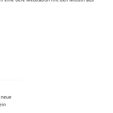
r neue
ein