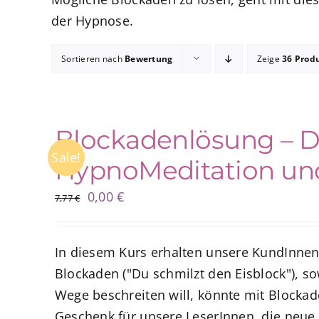
der Hypnose.
Sortieren nach
Bewertung
Zeige
36 Prod
Blockadenlösung – De
Sale!
HypnoMeditation und
Ursprünglicher
Aktueller
0,00
€
7,77
€
Preis
Preis
war:
ist:
In diesem Kurs erhalten unsere KundInnen
7,77 €
0,00 €.
Blockaden ("Du schmilzt den Eisblock"), s
Wege beschreiten will, könnte mit Blockad
Geschenk für unsere LeserInnen, die neue