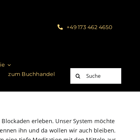
+49 173 462 4650
ie
Suche
zum Buchhandel
nach:
e Blockaden erleben. Unser System möchte
ennen ihn und da wollen wir auch bleiben.
m eine tiefe Meditation mit den Mitteln aus