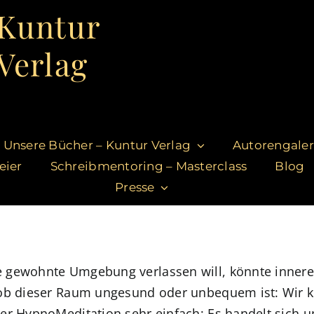
Kuntur
Verlag
Unsere Bücher – Kuntur Verlag
Autorengaler
eier
Schreibmentoring – Masterclass
Blog
Presse
e gewohnte Umgebung verlassen will, könnte inner
 ob dieser Raum ungesund oder unbequem ist: Wir k
er HypnoMeditation sehr einfach: Es handelt sich u