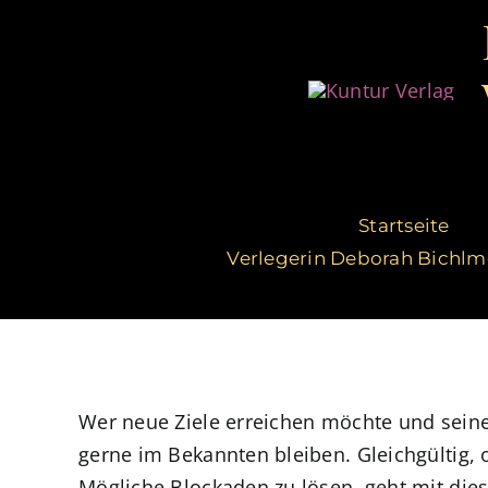
Zum
Inhalt
springen
Startseite
Verlegerin Deborah Bichlm
Wer neue Ziele erreichen möchte und sein
gerne im Bekannten bleiben. Gleichgültig,
Mögliche Blockaden zu lösen, geht mit dies