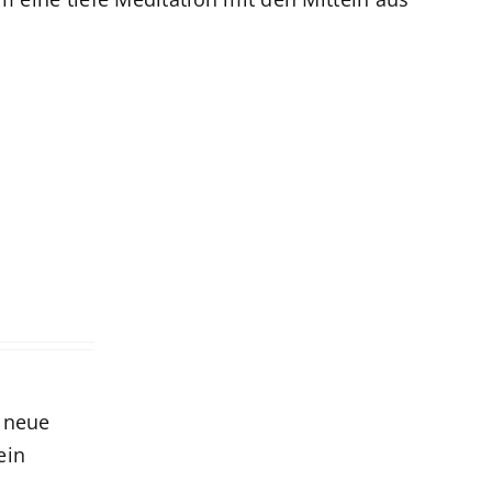
r neue
ein