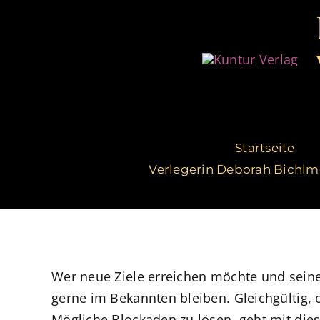
Zum
Inhalt
springen
Startseite
Verlegerin Deborah Bichlm
Wer neue Ziele erreichen möchte und sein
gerne im Bekannten bleiben. Gleichgültig,
Mögliche Blockaden zu lösen, geht mit dies