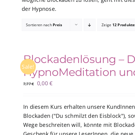
der Hypnose.
Sortieren nach
Preis
Zeige
12 Produkte
Blockadenlösung – De
Sale!
HypnoMeditation und
Ursprünglicher
Aktueller
0,00
€
7,77
€
Preis
Preis
war:
ist:
In diesem Kurs erhalten unsere KundInnen
7,77 €
0,00 €.
Blockaden ("Du schmilzt den Eisblock"), s
Wege beschreiten will, könnte mit Blockad
Geschenk für unsere LeserInnen, die neue