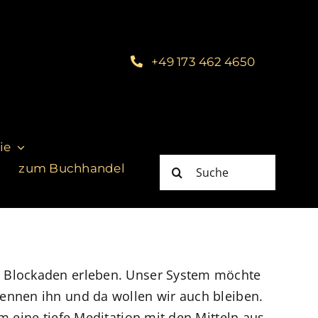
+49 173 462 4650
ie
Suche
zum Buchhandel
nach:
e Blockaden erleben. Unser System möchte
ennen ihn und da wollen wir auch bleiben.
m eine tiefe Meditation mit den Mitteln aus