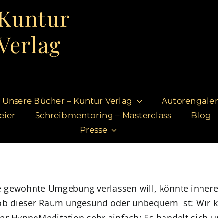
Kuntur
Verlag
Unsere Bücher – Kuntur Verlag
Autorengaler
eier
Schreibmentoring – Masterclass
Blog
Presse
e gewohnte Umgebung verlassen will, könnte inner
 ob dieser Raum ungesund oder unbequem ist: Wir k
er HypnoMeditation sehr einfach: Es handelt sich u