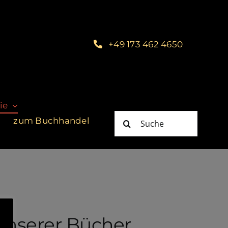
+49 173 462 4650
ie
Suche
zum Buchhandel
nach:
 unserer Bücher