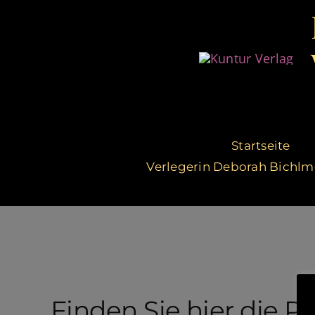
Zum
Inhalt
springen
Startseite
Verlegerin Deborah Bichlm
Finden Sie hier die P