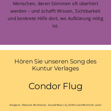
Menschen, deren Stimmen oft überhört
werden – und schafft Wissen, Sichtbarkeit
zum Buchhandel
und konkrete Hilfe dort, wo Aufklärung nötig
ist.
Presse
Hören Sie unseren Song des
Kuntur Verlages
Condor Flug
Songtext: Deborah Bichlmeier, Sound/Music by SUNO (veröffentlicht unter