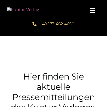
Zum
Inhalt
Toggl
springen
Navig
+49 173 462 4650
Startseite
Unsere Bücher – Kuntur Verlag
Autorengalerie
Hier finden Sie
Verlegerin Deborah Bichlmeier
aktuelle
Schreibmentoring – Masterclass
Pressemitteilungen
Blog