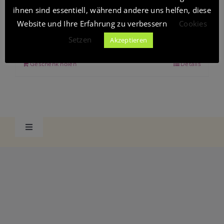
Preis
Preis
ihnen sind essentiell, während andere uns helfen, diese
Website und Ihre Erfahrung zu verbessern
Cookies
war:
ist:
zum Buchhandel
Setzen
7,77 €
0,00 €.
inkl. 19 % MwSt.
Akzeptieren
Presse
Geschenk holen
Details
Toggle
Navigation
Datenschutzerklärung
Datenschutzerklärung Social Media
AGB