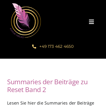
Zum
Inhalt
springen
Toggl
Navig
Startseite
+49 173 462 4650
Unsere Bücher – Kuntur Verlag
Autorengalerie
Summaries der Beiträge zu
Verlegerin Deborah Bichlmeier
Reset Band 2
Schreibmentoring – Masterclass
Lesen Sie hier die Summaries der Beiträge